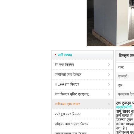
सभी उत्पाद
विस्तृत उ
बैग एयर फ़िल्टर
नाम:
एचवीएसी एयर फ़िल्टर
सामग्री:
HEPA हवा फिल्टर
द्वार:
फैन फ़िल्टर यूनिट एफएफयू
प्रमुखता देन
एक टुकड़ा ग
क्लीनरूम एयर शावर
अनुप्रयोगों:
वायु शावर कक
स्प्रे बूथ एयर फ़िल्टर
कम करते हैं
फ़िल्टर एयर 
क्लेयर माइक्
सक्रिय कार्बन एयर फ़िल्टर
पेशा है।
क्लीनरूम एप्
उच्च तापमान एयर फ़िल्टर