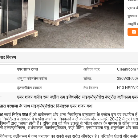
पैकेजिं
प्रसव 
भुगतान शर
आपूर्ति 
त्पाद विवरण
एयर शावर टनल
आवेदन पत्र:
Cleanroom प्र
धातु या स्टेनलेस स्टील
शक्ति:
380V/3P/60
इंटरलॉकिंग दरवाजा
हेपा फिल्टर:
H13 HEPA फ़ि
एयर शावर क्लीन रूम
क्लीन रूम इक्विपमेंट
माइक्रोप्रोसेस कंट्रोल क्लीनरूम एय
ा:
,
,
्लास दरवाजा के साथ माइक्रोप्रोसेसर नियंत्रक एयर शावर कक्ष
्ष
स्वयं निहित
कक्ष
हैं जो क्लीनरूम और अन्य नियंत्रित वातावरण के प्रवेश द्वार पर स्थापित हैं
। नियंत्रित वातावरण में प्रवेश करने या निकालने वाले कार्मिक और सामग्री 20-22 मीटर 
विमानों द्वारा "साफ़" होती हैं। दूषित हवा को फिर इकाई के भीतर आधार के माध्यम से खींचा जा
रो-इलेक्ट्रॉनिक्स, अर्धचालक, फार्मास्यूटिकल, स्प्रे पेंटिंग, प्रयोगशाला पशु अनुसंधान और खाद्य
लीकेशन: क्लीनरूम में कण प्रदूषण का सबसे बड़ा स्रोत ऑपरेटर है। परिवर्तन क्षेत्रों और क्ली