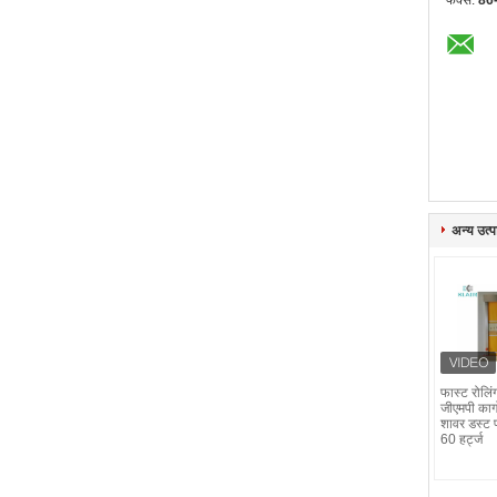
फैक्स:
86
अन्य उत्पा
फास्ट रोलिं
जीएमपी कार्
शावर डस्ट 
60 हर्ट्ज