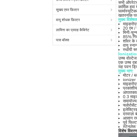
सभी ऑपरेटरो
कार्मिक हवा
सुखद एयर फ़िल्टर
फार्मास्युट
खतरनाक पदार
मुख्य विशेषता
वायु शोधक फ़िल्टर
माइक्रोप्
20 एम / ए
लामिना का प्रवाह कैबिनेट
मिनी-चुन
85% गिरफ
पास बॉक्स
शॉवर के 
वायु स्न
स्थायी र
Ionizatio
उच्च वोल्टे
एक उच्च दबा
यह पवन ड्रिप
मुख्य भाग:
मोटर / ब
ionizer
माइक्रोप्
प्रकाशीय
आपातका
0.3 माइक
समायोज्
फ्लोरोसे
इलेक्ट्रि
दरवाज़ा 
आसान रखर
पूर्व फिल्
स्टेनलेस
विशेष विवर