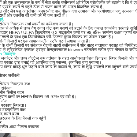
ं को एक अनुस्मारक के रूप में सेवा करके क्लीनरूम ऑपरेटिंग प्रोटोकॉल को बढ़ाता है कि वे एक
 में प्रवेश करने से पहले ठीक से गाउन करने की आदत विकसित करता है।
िकल और लैब पशु अनुसंधान अनुप्रयोग: वायु बौछार दवा उत्पादन और प्रयोगशाला पशु प्रजनन क्षे
्थों और एलर्जेंस की कमी को भी कम करते हैं।
एं:
रोसेसर नियंत्रक सभी कार्यों का पर्यवेक्षण करता है।
स से अधिक में उच्च वेग स्नान जेट कण पदार्थ को हटाने के लिए कुशल स्क्रबिंग कार्रवाई सुनिश
्नटदार HEPA / ULPA फ़िल्टरेशन 0.3 माइक्रोन कणों पर 99.99% सामान्य दक्षता प्राप्त क
्तारी के साथ एक डिस्पोजेबल प्री-फिल्टर मुख्य फ़िल्टर का जीवन बढ़ाता है।
दोनों किनारों पर एक आपातकालीन स्टॉप बटन लगाया जाता है।
ान के दोनों किनारों पर संकेतक रोशनी बाहरी क्लीनरूम में और बाहर यातायात प्रवाह को नियंत्र
ूप से लुब्रिकेटेड प्रत्यक्ष ड्राइव केन्द्रापसारक blowers स्टेनलेस स्टील एयर नोजल के सं
n डिवाइस:
ज जनरेटर और उच्च वोल्टेज कम वर्तमान के तहत आयोननाइजेशन डिवाइस, स्थिर बिजली और धूल ह
व प्रवाह द्वारा बनाई गई आयनिक वायु प्लाज्मा, आयनिक वायु प्लाज्मा।
 मानव कपड़े धूल उड़ाने वाले कमरे के माध्यम से, कमरे के शुद्धि संयंत्रों तक पहुंचने वाले उप
्लोअर असेंबली
रोसेसर नियंत्रण कक्ष
 संवेदक
लीन रिलीज बटन
्रोन कणों पर HEPA फ़िल्टर 99.97% प्रभावी है।
य नोक
ंट प्रकाश स्थिरता।
क इंटरलॉकिंग कक्ष
बंद करने वाला
खाव के लिए पैनलों तक पहुंचें
टर
 स्टील आधा गिलास दरवाजा
ण: