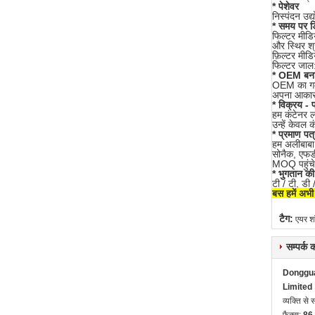
* पेशेवर
निस्पंदन उद
* समय पर ड
फिल्टर मीडि
और स्थिर श्
फ़िल्टर मीडि
फिल्टर जाल
* OEM बना
OEM का गर्म
अपना आकार 
* विक्रय - 
हम कंटेनर ल
उन्हें केवल
* प्रमाण पत्
हम अलीबाबा 
सोनैक, एफडी
MOQ पहुंच
* भुगतान की श
टी / टी, डी 
बस हमें अभी 
टैग:
एयर श
सम्पर्क
Dongguan
Limited
व्यक्ति से स