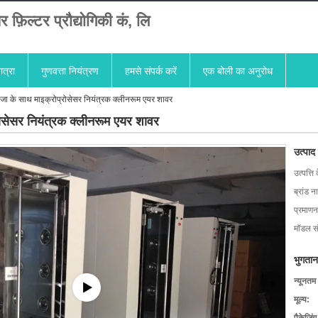
यर फ़िल्टर प्रौद्योगिकी कं, लि
ात्रा
गुणवत्ता नियंत्रण
हमसे संपर्क करें
एक बोली का अनुरोध
ाजा के साथ माइक्रोप्रोसेसर नियंत्रक क्लीनरूम एयर शावर
रोसेसर नियंत्रक क्लीनरूम एयर शावर
उत्पाद
उत्पत्ति 
ब्रांड न
प्रमाणन
मॉडल सं
भुगतान
न्यूनतम
मूल्य: