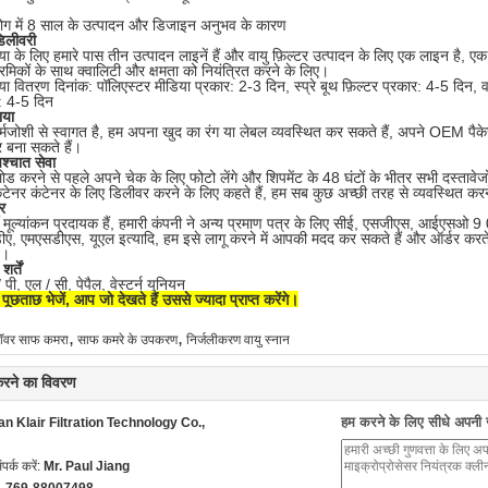
्योग में 8 साल के उत्पादन और डिजाइन अनुभव के कारण
िलीवरी
या के लिए हमारे पास तीन उत्पादन लाइनें हैं और वायु फ़िल्टर उत्पादन के लिए एक लाइन है, ए
रमिकों के साथ क्वालिटी और क्षमता को नियंत्रित करने के लिए।
या वितरण दिनांक: पॉलिएस्टर मीडिया प्रकार: 2-3 दिन, स्प्रे बूथ फ़िल्टर प्रकार: 4-5 दिन, व
: 4-5 दिन
या
जोशी से स्वागत है, हम अपना खुद का रंग या लेबल व्यवस्थित कर सकते हैं, अपने OEM पैके
बना सकते हैं।
पश्चात सेवा
ोड करने से पहले अपने चेक के लिए फोटो लेंगे और शिपमेंट के 48 घंटों के भीतर सभी दस्तावेजों
 कंटेनर कंटेनर के लिए डिलीवर करने के लिए कहते हैं, हम सब कुछ अच्छी तरह से व्यवस्थित करने
र
मूल्यांकन प्रदायक हैं, हमारी कंपनी ने अन्य प्रमाण पत्र के लिए सीई, एसजीएस, आईएसओ 
ए, एमएसडीएस, यूएल इत्यादि, हम इसे लागू करने में आपकी मदद कर सकते हैं और ऑर्डर करत
े।
र्तें
/ पी, एल / सी, पेपैल, वेस्टर्न यूनियन
पूछताछ भेजें, आप जो देखते हैं उससे ज्यादा प्राप्त करेंगे।
,
,
ॉवर साफ कमरा
साफ कमरे के उपकरण
निर्जलीकरण वायु स्नान
 करने का विवरण
हम करने के लिए सीधे अपनी जा
 Klair Filtration Technology Co.,
ंपर्क करें:
Mr. Paul Jiang