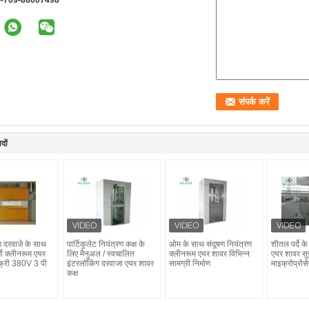
--769-88007498
दों
ग दरवाजे के साथ
पार्टिकुलेट नियंत्रण कक्ष के
ओम के साथ संदूषण नियंत्रण
शीतल पर्दे क
गो क्लीनरूम एयर
लिए मैनुअल / स्वचालित
क्लीनरूम एयर शावर विभिन्न
एयर शावर सुर
फ्री 380V 3 पी
इंटरलॉकिंग दरवाजा एयर शावर
सामग्री निर्माण
माइक्रोप्रोस
कक्ष