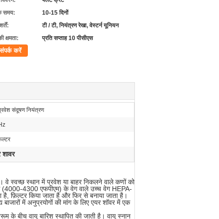
ग विवरण:
पैलेट क्रेट
के समय:
10-15 दिनों
्तें:
टी / टी, नियंत्रण रेखा, वेस्टर्न यूनियन
की क्षमता:
प्रति सप्ताह 10 पीसीएस
संपर्क करें
वेश संदूषण नियंत्रण
Hz
ल्टर
र शावर
। वे स्वच्छ स्थान में प्रवेश या बाहर निकलने वाले कणों को
/ एस (4000-4300 एफपीएम) के वेग वाले उच्च वेग HEPA-
ता है, फ़िल्टर किया जाता है और फिर से बनाया जाता है।
 बाजारों में अनुप्रयोगों की मांग के लिए एयर शॉवर में एक
नरूम के बीच वायु बारिश स्थापित की जाती है। वायु स्नान