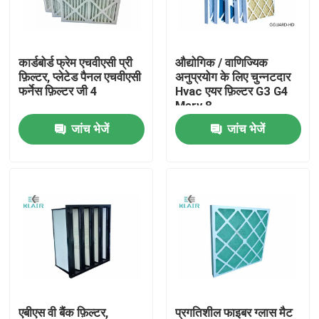
कारखाना भ्रमण
कार्डबोर्ड फ्रेम एचवीएसी प्री
औद्योगिक / वाणिज्यिक
फ़िल्टर, प्लेटेड पैनल एचवीएसी
अनुप्रयोग के लिए चुन्नटदार
गुणवत्ता नियंत्रण
फर्नेस फ़िल्टर जी 4
Hvac एयर फ़िल्टर G3 G4
Merv 8
जांच भेजें
जांच भेजें
संपर्क करें
एक उद्धरण का अनुरोध करें
बैग एयर फ़िल्टर
एचवीएसी एयर फ़िल्टर
HEPA हवा फिल्टर
एबीएस वी बैंक फ़िल्टर,
प्रगतिशील फाइबर ग्लास मैट