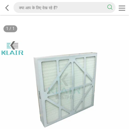
1
/
1