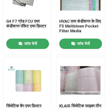
कारखाना भ्रमण
G4 F7 ग्रेड FCU एयर
HVAC एयर कंडीशनर के लिए
कंडीशनर पॉकेट एयर फ़िल्टर
F5 Meltblown Pocket
गुणवत्ता नियंत्रण
Filter Media
जांच भेजें
जांच भेजें
संपर्क करें
एक उद्धरण का अनुरोध करें
बैग एयर फ़िल्टर
एचवीएसी एयर फ़िल्टर
HEPA हवा फिल्टर
सिंथेटिक बैग एयर फ़िल्टर
KLAIR सिंथेटिक फाइबर तीन