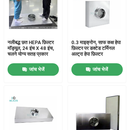
नलीबद्ध छत HEPA फ़िल्टर
0.3 माइक्रोन, साफ कक्ष हेपा
मॉड्यूल, 24 इंच X 48 इंच,
फ़िल्टर पर डक्टेड टर्मिनल
चलने योग्य सतह प्रकार
अल्ट्रा हेपा फ़िल्टर
जांच भेजें
जांच भेजें
घर
उत्पादों
हमारे बारे में