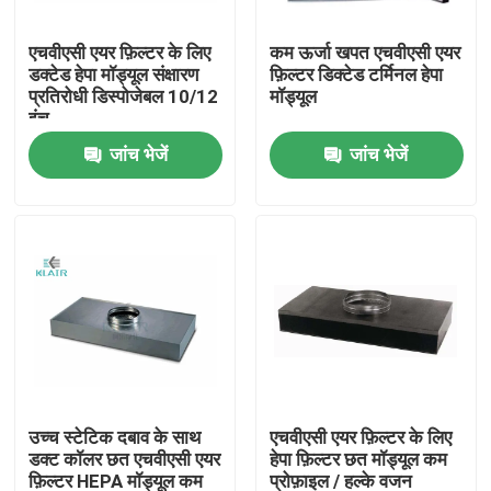
एचवीएसी एयर फ़िल्टर के लिए
कम ऊर्जा खपत एचवीएसी एयर
कारखाना भ्रमण
डक्टेड हेपा मॉड्यूल संक्षारण
फ़िल्टर डिक्टेड टर्मिनल हेपा
प्रतिरोधी डिस्पोजेबल 10/12
मॉड्यूल
इंच
गुणवत्ता नियंत्रण
जांच भेजें
जांच भेजें
संपर्क करें
एक उद्धरण का अनुरोध करें
बैग एयर फ़िल्टर
एचवीएसी एयर फ़िल्टर
उच्च स्टेटिक दबाव के साथ
एचवीएसी एयर फ़िल्टर के लिए
डक्ट कॉलर छत एचवीएसी एयर
हेपा फ़िल्टर छत मॉड्यूल कम
HEPA हवा फिल्टर
फ़िल्टर HEPA मॉड्यूल कम
प्रोफ़ाइल / हल्के वजन