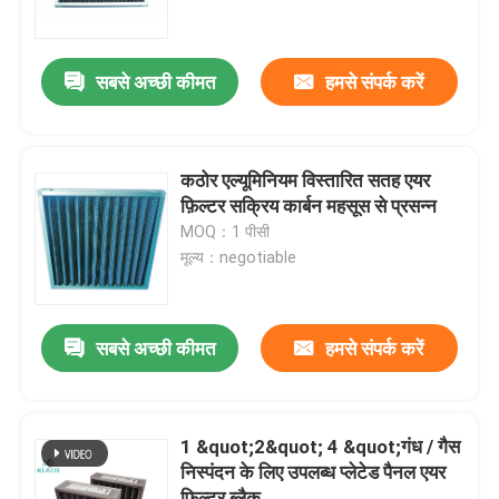
कारखाना भ्रमण
सबसे अच्छी कीमत
हमसे संपर्क करें
गुणवत्ता नियंत्रण
कठोर एल्यूमिनियम विस्तारित सतह एयर
संपर्क करें
फ़िल्टर सक्रिय कार्बन महसूस से प्रसन्न
MOQ：1 पीसी
मूल्य：negotiable
एक उद्धरण का अनुरोध करें
बैग एयर फ़िल्टर
सबसे अच्छी कीमत
हमसे संपर्क करें
एचवीएसी एयर फ़िल्टर
1 &quot;2&quot; 4 &quot;गंध / गैस
निस्पंदन के लिए उपलब्ध प्लेटेड पैनल एयर
HEPA हवा फिल्टर
फ़िल्टर ब्लैक