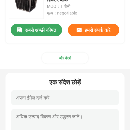
MOQ：1 पीसी
मूल्य：negotiable
फैन फ़िल्टर यूनिट एफएफयू
सबसे अच्छी कीमत
हमसे संपर्क करें
क्लीनरूम एयर शावर
स्प्रे बूथ एयर फ़िल्टर
और देखो
सक्रिय कार्बन एयर फ़िल्टर
एक संदेश छोड़ें
उच्च तापमान एयर फ़िल्टर
सुखद एयर फ़िल्टर
वायु शोधक फ़िल्टर