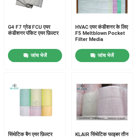
कारखाना भ्रमण
G4 F7 ग्रेड FCU एयर
HVAC एयर कंडीशनर के लिए
कंडीशनर पॉकेट एयर फ़िल्टर
F5 Meltblown Pocket
गुणवत्ता नियंत्रण
Filter Media
जांच भेजें
जांच भेजें
संपर्क करें
एक उद्धरण का अनुरोध करें
बैग एयर फ़िल्टर
एचवीएसी एयर फ़िल्टर
HEPA हवा फिल्टर
सिंथेटिक बैग एयर फ़िल्टर
KLAIR सिंथेटिक फाइबर तीन