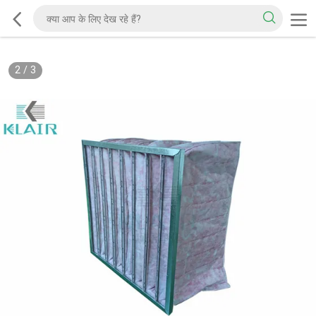
2
/
3